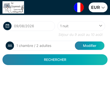
EUR
Séjour du
9 août
au
10 août
1 chambre / 2 adultes
Modifier