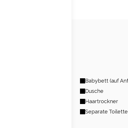
Babybett (auf An
Dusche
Haartrockner
Separate Toilette