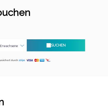
 buchen
SUCHEN
Erwachsene
esichert durch
n