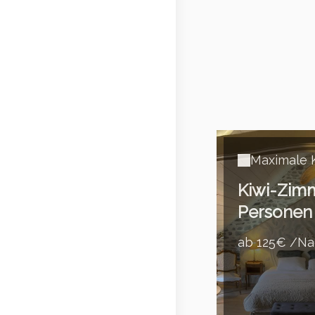
Maximale K
Kiwi-Zimm
Personen
ab 125€ /Na