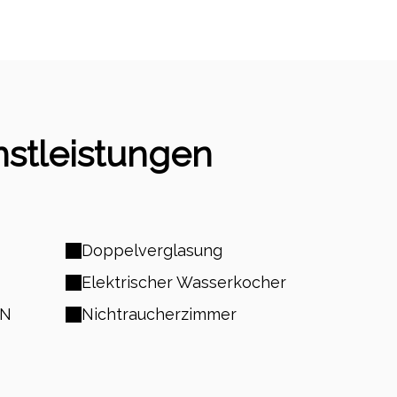
nstleistungen
Doppelverglasung
Elektrischer Wasserkocher
AN
Nichtraucherzimmer