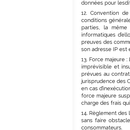
données pour lesdi
12. Convention de 
conditions générale
parties, la même 
informatiques d’el
preuves des commun
son adresse IP est 
13. Force majeure :
imprévisible et ins
prévues au contrat
jurisprudence des C
en cas d’inexécutio
force majeure suspe
charge des frais qu
14. Règlement des l
sans faire obstacl
consommateurs.