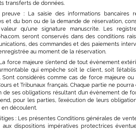
ts transferts de données.
preuve : La saisie des informations bancaires re
s et du bon ou de la demande de réservation, const
valeur qu'une signature manuscrite. Les regist
loha.com. seront conservés dans des conditions ra
ications, des commandes et des paiements interven
enregistrée au moment de la réservation.
 La force majeure s’entend de tout évènement extéri
urmontable qui empêche soit le client, soit l’établ
. Sont considérés comme cas de force majeure ou c
ours et Tribunaux français. Chaque partie ne pourra ê
n de ses obligations résultant d’un évènement de f
nd, pour les parties, l’exécution de leurs obligati
i en découlent.
itiges : Les présentes Conditions générales de vente 
e aux dispositions impératives protectrices évent