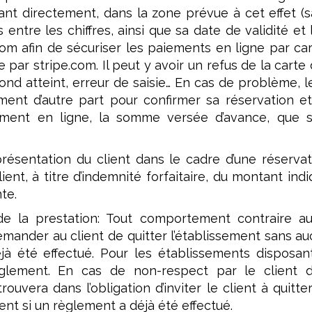
ant directement, dans la zone prévue à cet effet (
 entre les chiffres, ainsi que sa date de validité et
om afin de sécuriser les paiements en ligne par car
ée par stripe.com. Il peut y avoir un refus de la cart
ond atteint, erreur de saisie… En cas de problème, 
sement d’autre part pour confirmer sa réservation 
ment en ligne, la somme versée d’avance, que s
résentation du client dans le cadre d’une réservati
lient, à titre d’indemnité forfaitaire, du montant in
te.
e la prestation: Tout comportement contraire a
demander au client de quitter l’établissement sans 
à été effectué. Pour les établissements disposant
èglement. En cas de non-respect par le client d
trouvera dans l’obligation d’inviter le client à quit
t si un règlement a déjà été effectué.