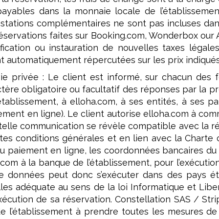
 payables dans la monnaie locale de l’établisseme
estations complémentaires ne sont pas incluses dans
 réservations faites sur Booking.com, Wonderbox our A
fication ou instauration de nouvelles taxes légal
automatiquement répercutées sur les prix indiqués à
vie privée : Le client est informé, sur chacun des
tère obligatoire ou facultatif des réponses par la pr
établissement, à elloha.com, à ses entités, à ses p
ement en ligne). Le client autorise elloha.com à co
 telle communication se révèle compatible avec la r
tes conditions générales et en lien avec la Charte
 du paiement en ligne, les coordonnées bancaires du 
com à la banque de l’établissement, pour l’exécution
de données peut donc s’exécuter dans des pays ét
s adéquate au sens de la loi Informatique et Liber
xécution de sa réservation. Constellation SAS / Str
e l’établissement à prendre toutes les mesures de 