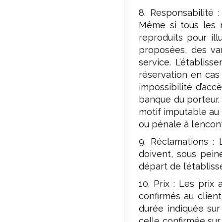
8. Responsabilité 
Même si tous les m
reproduits pour il
proposées, des var
service. L’établis
réservation en cas 
impossibilité d’acc
banque du porteur. 
motif imputable au 
ou pénale à l’encon
9. Réclamations : 
doivent, sous pein
départ de l’établis
10. Prix : Les prix
confirmés au clien
durée indiquée sur
celle confirmée sur 