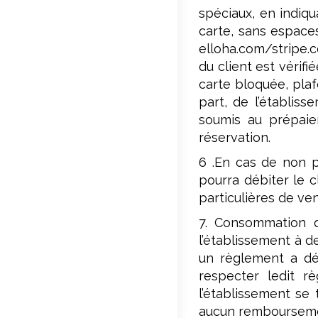
spéciaux, en indiqu
carte, sans espaces
elloha.com/stripe.c
du client est vérifi
carte bloquée, plaf
part, de l’établis
soumis au prépaie
réservation.
6 .En cas de non p
pourra débiter le c
particulières de ven
7. Consommation d
l’établissement à 
un règlement a déj
respecter ledit r
l’établissement se 
aucun remboursemen