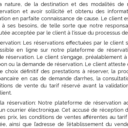
 nature, de la destination et des modalités de r
ervation et avoir sollicité et obtenu des inform
ation en parfaite connaissance de cause. Le client 
 à ses besoins, de telle sorte que notre responsa
utée acceptée par le client à l'issue du processus de
ervation: Les réservations effectuées par le client 
ssible en ligne sur notre plateforme de réservat
e réservation. Le client s'engage, préalablement à 
n ou la demande de réservation. Le client atteste d
le choix définitif des prestations à réserver, la
 bancaire en cas de demande d’arrhes, la consultati
ions de vente du tarif réservé avant la validation 
lient.
 la réservation: Notre plateforme de réservation a
d’un courrier électronique. Cet accusé de réception de
les prix, les conditions de ventes afférentes au tari
uée, ainsi que l’adresse de l’établissement du ven