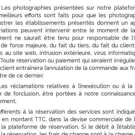
: Les photographies présentées sur notre platefo
eilleurs efforts sont faits pour que les photogra
lustrer les établissements présentés donnent un a
iations peuvent intervenir entre le moment de la
sement ne saurait être tenu pour responsable de l
de force majeure, du fait du tiers, du fait du client
ès au site web, intrusion extérieure, virus informa
Toute réservation ou paiement qui seraient irréguli
client entraînera l’annulation de la commande aux frai
tre de ce dernier.
Les réclamations relatives à l’inexécution ou à l
e de forclusion, être portées à notre connaissance
sement.
 afférents à la réservation des services sont indiqu
t en montant TTC, dans la devise commerciale de l
 la plateforme de réservation. Si le débit à l’étab
la réservation, les frais de change sont à la charge 